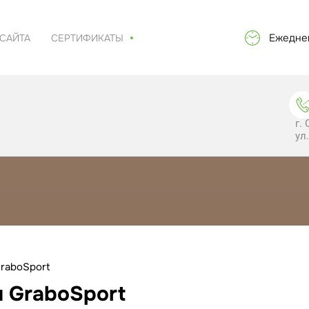
...
Ежеднев
 САЙТА
СЕРТИФИКАТЫ
г.
ул
raboSport
 GraboSport